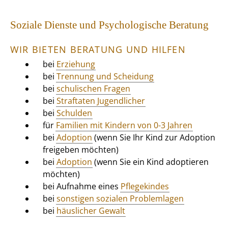
Soziale Dienste und Psychologische Beratung
WIR BIETEN BERATUNG UND HILFEN
bei
Erziehung
bei
Trennung und Scheidung
bei
schulischen Fragen
bei
Straftaten Jugendlicher
bei
Schulden
für
Familien mit Kindern von 0-3 Jahren
bei
Adoption
(wenn Sie Ihr Kind zur Adoption
freigeben möchten)
bei
Adoption
(wenn Sie ein Kind adoptieren
möchten)
bei Aufnahme eines
Pflegekindes
bei
sonstigen sozialen Problemlagen
bei
häuslicher Gewalt