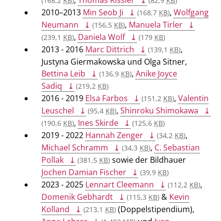
(168,2
KB
)
(82,9
KB
)
2010–2013
Min Seob Ji
,
Wolfgang
(168,7
KB
)
Neumann
,
Manuela Tirler
(156,5
KB
)
,
Daniela Wolf
(239,1
KB
)
(179
KB
)
2013 - 2016
Marc Dittrich
,
(139,1
KB
)
Justyna Giermakowska und Olga Sitner,
Bettina Leib
,
Anike Joyce
(136,9
KB
)
Sadiq
(219,2
KB
)
2016 - 2019
Elsa Farbos
,
Valentin
(151,2
KB
)
Leuschel
,
Shinroku Shimokawa
(95,4
KB
)
,
Ines Skirde
(190,6
KB
)
(125,6
KB
)
2019 - 2022
Hannah Zenger
,
(34,2
KB
)
Michael Schramm
,
C. Sebastian
(34,3
KB
)
Pollak
sowie der Bildhauer
(381,5
KB
)
Jochen Damian Fischer
(39,9
KB
)
2023 - 2025
Lennart Cleemann
,
(112,2
KB
)
Domenik Gebhardt
&
Kevin
(115,3
KB
)
Kolland
(Doppelstipendium),
(213,1
KB
)