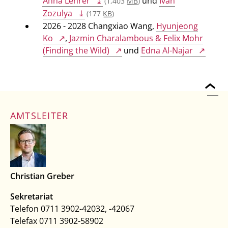
Anna Lehrer
und
Ivan
(1,403
MB
)
Zozulya
(177
KB
)
2026 - 2028 Changxiao Wang,
Hyunjeong
Ko
,
Jazmin Charalambous & Felix Mohr
(Finding the Wild)
und
Edna Al-Najar
AMTSLEITER
Christian Greber
Sekretariat
Telefon 0711 3902-42032, -42067
Telefax 0711 3902-58902