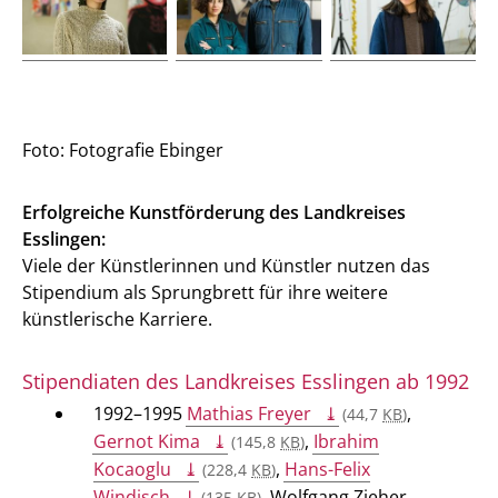
Foto: Fotografie Ebinger
Erfolgreiche Kunstförderung des Landkreises
Esslingen:
Viele der Künstlerinnen und Künstler nutzen das
Stipendium als Sprungbrett für ihre weitere
künstlerische Karriere.
Stipendiaten des Landkreises Esslingen ab 1992
1992–1995
Mathias Freyer
,
(44,7
KB
)
Gernot Kima
,
Ibrahim
(145,8
KB
)
Kocaoglu
,
Hans-Felix
(228,4
KB
)
Windisch
, Wolfgang Zieher
(135
KB
)