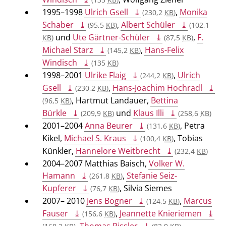
1995–1998
Ulrich Gsell
,
Monika
(230,2
KB
)
Schaber
,
Albert Schüler
(95,5
KB
)
(102,1
und
Ute Gärtner-Schüler
,
F.
KB
)
(87,5
KB
)
Michael Starz
,
Hans-Felix
(145,2
KB
)
Windisch
(135
KB
)
1998–2001
Ulrike Flaig
,
Ulrich
(244,2
KB
)
Gsell
,
Hans-Joachim Hochradl
(230,2
KB
)
, Hartmut Landauer,
Bettina
(96,5
KB
)
Bürkle
und
Klaus Illi
(209,9
KB
)
(258,6
KB
)
2001–2004
Anna Beurer
, Petra
(131,6
KB
)
Kikel,
Michael S. Kraus
, Tobias
(100,4
KB
)
Künkler,
Hannelore Weitbrecht
(232,4
KB
)
2004–2007 Matthias Baisch,
Volker W.
Hamann
,
Stefanie Seiz-
(261,8
KB
)
Kupferer
, Silvia Siemes
(76,7
KB
)
2007– 2010
Jens Bogner
,
Marcus
(124,5
KB
)
Fauser
,
Jeannette Knieriemen
(156,6
KB
)
,
Thomas Rissler