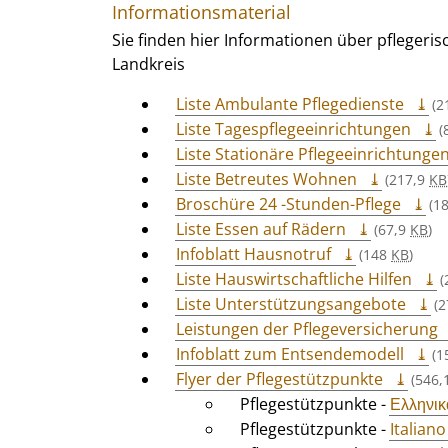
Informationsmaterial
Sie finden hier Informationen über pfleger
Landkreis
Liste Ambulante Pflegedienste
(2
Liste Tagespflegeeinrichtungen
(
Liste Stationäre Pflegeeinrichtunge
Liste Betreutes Wohnen
(217,9
KB
Broschüre 24 -Stunden-Pflege
(1
Liste Essen auf Rädern
(67,9
KB
)
Infoblatt Hausnotruf
(148
KB
)
Liste Hauswirtschaftliche Hilfen
(
Liste Unterstützungsangebote
(2
Leistungen der Pflegeversicherung
Infoblatt zum Entsendemodell
(1
Flyer der Pflegestützpunkte
(546,
Pflegestützpunkte -
Ελληνικ
Pflegestützpunkte -
Italiano