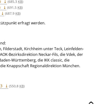
i
(685,3
KB
)
й
(691,5
KB
)
(687,9
KB
)
ützpunkt erfragt werden.
ind:
, Filderstadt, Kirchheim unter Teck, Leinfelden-
AOK-Bezirksdirektion Neckar-Fils, die Vdek, der
den-Württemberg, die IKK classic, die
, die Knappschaft Regionaldirektion München.
23
(550,8
KB
)