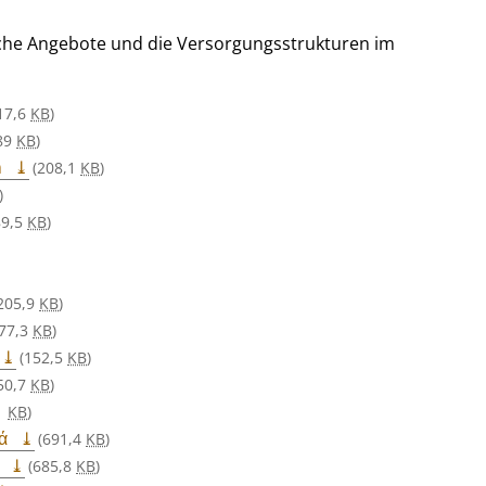
ische Angebote und die Versorgungsstrukturen im
17,6
KB
)
89
KB
)
n
(208,1
KB
)
)
89,5
KB
)
205,9
KB
)
77,3
KB
)
(152,5
KB
)
50,7
KB
)
1
KB
)
ά
(691,4
KB
)
(685,8
KB
)