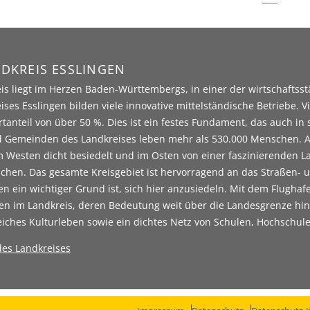
DKREIS ESSLINGEN
is liegt im Herzen Baden-Württembergs, in einer der wirtschaftss
ises Esslingen bilden viele innovative mittelständische Betriebe. V
tanteil von über 50 %. Dies ist ein festes Fundament, das auch in s
 Gemeinden des Landkreises leben mehr als 530.000 Menschen. Als 
m Westen dicht besiedelt und im Osten von einer faszinierenden Land
chen. Das gesamte Kreisgebiet ist hervorragend an das Straßen- 
 ein wichtiger Grund ist, sich hier anzusiedeln. Mit dem Flughaf
en im Landkreis, deren Bedeutung weit über die Landesgrenze hin
eiches Kulturleben sowie ein dichtes Netz von Schulen, Hochschule
 des Landkreises