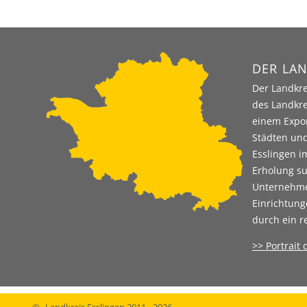
DER LAN
Der Landkre
des Landkre
einem Expor
Städten und
Esslingen i
Erholung su
Unternehmen
Einrichtung
durch ein r
>> Portrait
©
Landkreis Esslingen 2011 - 2026