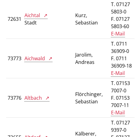
T. 07127
5803-0
Aichtal
Kurz,
72631
F. 07127
Stadt
Sebastian
5803-60
E-Mail
T. 0711
36909-0
Jarolim,
73773
Aichwald
F. 0711
Andreas
36909-18
E-Mail
T. 07153
7007-0
Flörchinger,
73776
Altbach
F. 07153
Sebastian
7007-11
E-Mail
T. 07127
9397-0
Kälberer,