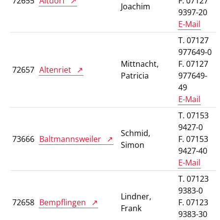
72655
Altdorf
F. 07127
Joachim
9397-20
E-Mail
T. 07127
977649-0
Mittnacht,
F. 07127
72657
Altenriet
Patricia
977649-
49
E-Mail
T. 07153
9427-0
Schmid,
73666
Baltmannsweiler
F. 07153
Simon
9427-40
E-Mail
T. 07123
9383-0
Lindner,
72658
Bempflingen
F. 07123
Frank
9383-30