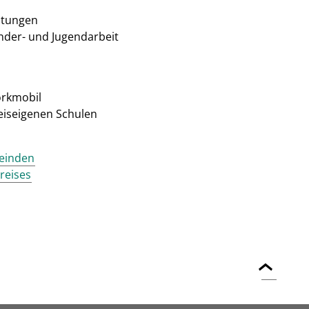
htungen
nder- und Jugendarbeit
rkmobil
reiseigenen Schulen
meinden
reises