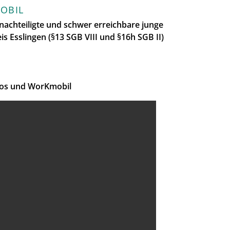
OBIL
nachteiligte und schwer erreichbare junge
 Esslingen (§13 SGB VIII und §16h SGB II)
ros und WorKmobil