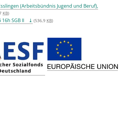
sslingen (Arbeitsbündnis Jugend und Beruf),
,7
KB
)
 16h SGB II
(536,9
KB
)