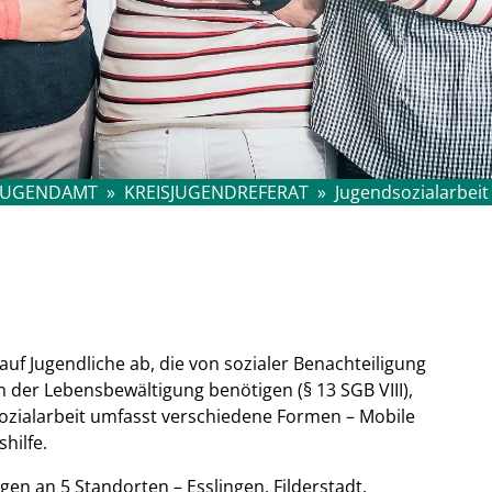
JUGENDAMT
»
KREISJUGENDREFERAT
»
Jugendsozialarbeit
auf Jugendliche ab, die von sozialer Benachteiligung
n der Lebensbewältigung benötigen (§ 13 SGB VIII),
ozialarbeit umfasst verschiedene Formen – Mobile
hilfe.
gen an 5 Standorten – Esslingen, Filderstadt,