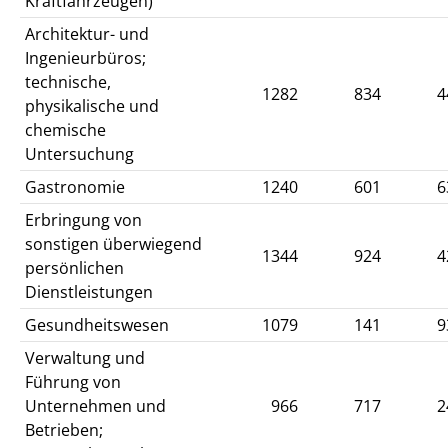
Kraftfahrzeugen)
Architektur- und
Ingenieurbüros;
technische,
1282
834
4
physikalische und
chemische
Untersuchung
Gastronomie
1240
601
6
Erbringung von
sonstigen überwiegend
1344
924
4
persönlichen
Dienstleistungen
Gesundheitswesen
1079
141
9
Verwaltung und
Führung von
Unternehmen und
966
717
2
Betrieben;