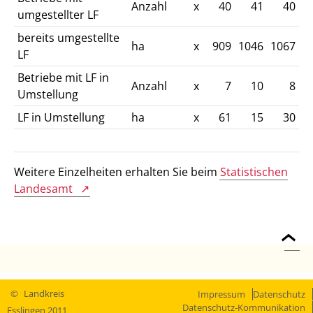
Anzahl
x
40
41
40
umgestellter LF
bereits umgestellte
ha
x
909
1046
1067
LF
Betriebe mit LF in
Anzahl
x
7
10
8
Umstellung
LF in Umstellung
ha
x
61
15
30
Weitere Einzelheiten erhalten Sie beim
Statistischen
Landesamt
©
Landkreis
Impressum
Datenschutz
Datenschutz-Kommunikation
Esslingen 2011