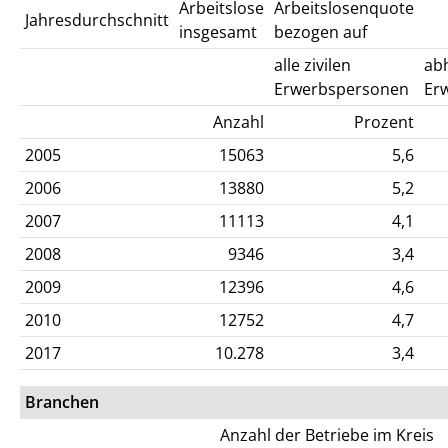
Arbeitslose
Arbeitslosenquote
Jahresdurchschnitt
insgesamt
bezogen auf
alle zivilen
abh
Erwerbspersonen
Er
Anzahl
Prozent
2005
15063
5,6
2006
13880
5,2
2007
11113
4,1
2008
9346
3,4
2009
12396
4,6
2010
12752
4,7
2017
10.278
3,4
Branchen
Anzahl der Betriebe im Kreis