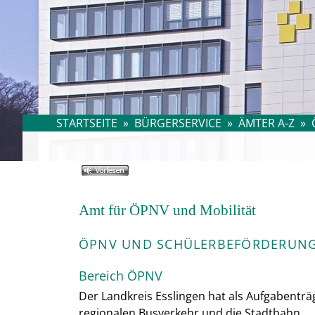
STARTSEITE
»
BÜRGERSERVICE
»
ÄMTER A-Z
»
Amt für ÖPNV und Mobilität
ÖPNV UND SCHÜLERBEFÖRDERUN
Bereich ÖPNV
Der Landkreis Esslingen hat als Aufgabentr
regionalen Busverkehr und die Stadtbahn.