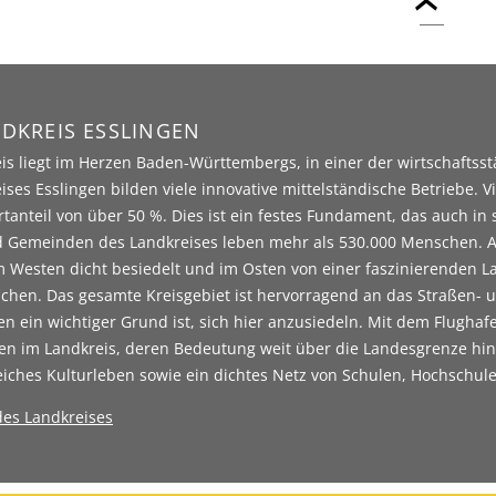
DKREIS ESSLINGEN
is liegt im Herzen Baden-Württembergs, in einer der wirtschaftss
ises Esslingen bilden viele innovative mittelständische Betriebe. V
tanteil von über 50 %. Dies ist ein festes Fundament, das auch in s
 Gemeinden des Landkreises leben mehr als 530.000 Menschen. Als 
m Westen dicht besiedelt und im Osten von einer faszinierenden Land
chen. Das gesamte Kreisgebiet ist hervorragend an das Straßen- 
 ein wichtiger Grund ist, sich hier anzusiedeln. Mit dem Flughaf
en im Landkreis, deren Bedeutung weit über die Landesgrenze hin
eiches Kulturleben sowie ein dichtes Netz von Schulen, Hochschule
 des Landkreises