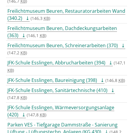
(146,7
KB
)
Freilichtmuseum Beuren, Restauratorarbeiten Wand
(340.2)
(146,3
KB
)
Freilichtmuseum Beuren, Dachdeckungsarbeiten
(363)
(146,1
KB
)
Freilichtmuseum Beuren, Schreinerarbeiten (370)
(147,2
KB
)
JFK-Schule Esslingen, Abbrucharbeiten (394)
(147,1
KB
)
JFK-Schule Esslingen, Baureinigung (398)
(146,8
KB
)
JFK-Schule Esslingen, Sanitärtechnische (410)
(147,8
KB
)
JFK-Schule Esslingen, Wärmeversorgungsanlage
(420)
(147,8
KB
)
Parken VES - Tiefgarage Dammstraße - Sanierung
Lüftung - Lüftungstechn. Anlagen (KG 430)
(148,2