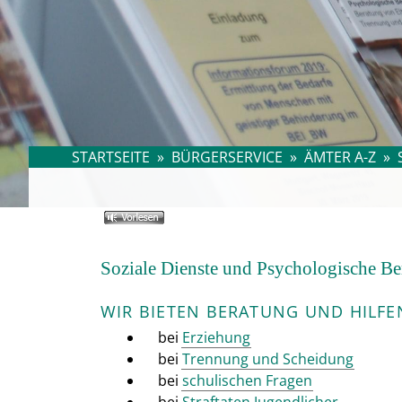
STARTSEITE
»
BÜRGERSERVICE
»
ÄMTER A-Z
»
Soziale Dienste und Psychologische Be
WIR BIETEN BERATUNG UND HILFE
bei
Erziehung
bei
Trennung und Scheidung
bei
schulischen Fragen
bei
Straftaten Jugendlicher