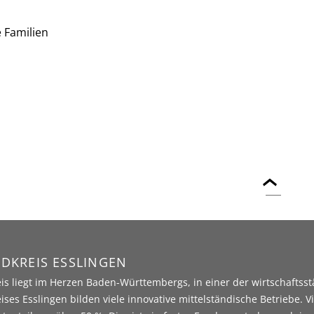
e Familien
DKREIS ESSLINGEN
is liegt im Herzen Baden-Württembergs, in einer der wirtschaftss
ises Esslingen bilden viele innovative mittelständische Betriebe. V