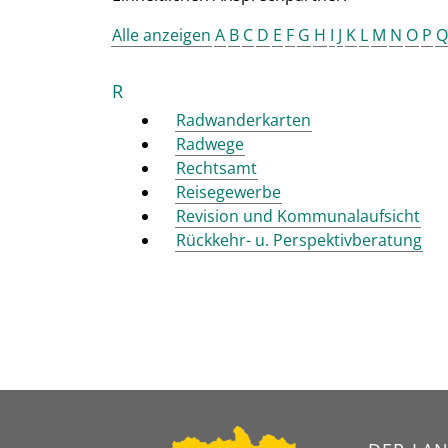
Alle anzeigen
A
B
C
D
E
F
G
H
I
J
K
L
M
N
O
P
Q
R
Radwanderkarten
Radwege
Rechtsamt
Reisegewerbe
Revision und Kommunalaufsicht
Rückkehr- u. Perspektivberatung