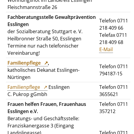
Wohnungsnot im Landkreis Esslingen
Fleischmannstraße 26
Fachberatungsstelle Gewaltprävention
Telefon 0711
Esslingen
218 409 66
der Sozialberatung Stuttgart e. V.
Telefax 0711
Heilbronner Straße 50, Esslingen
218 409 68
Termine nur nach telefonischer
E-Mail
Vereinbarung!
Familienpflege
,
Telefon 0711
katholisches Dekanat Esslingen-
794187-15
Nürtingen
Familienpflege
Esslingen
Telefon 0711
C. Pukrop gGmbh
3655621
Frauen helfen Frauen,
Frauenhaus
Telefon 0711
Esslingen e.V.
357212
Beratungs- und Geschäftsstelle:
Franziskanergasse 3 (Eingang
Landolingasse)
Telefon 0711