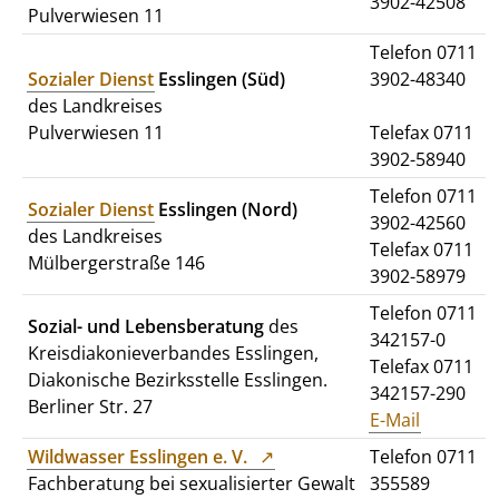
3902-42508
Pulverwiesen 11
Telefon 0711
Sozialer Dienst
Esslingen (Süd)
3902-48340
des Landkreises
Pulverwiesen 11
Telefax 0711
3902-58940
Telefon 0711
Sozialer Dienst
Esslingen (Nord)
3902-42560
des Landkreises
Telefax 0711
Mülbergerstraße 146
3902-58979
Telefon 0711
Sozial- und Lebensberatung
des
342157-0
Kreisdiakonieverbandes Esslingen,
Telefax 0711
Diakonische Bezirksstelle Esslingen.
342157-290
Berliner Str. 27
E-Mail
Wildwasser Esslingen e. V.
Telefon 0711
Fachberatung bei sexualisierter Gewalt
355589