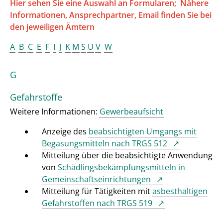
Hier sehen Sie eine Auswahl an Formularen; Nähere
Informationen, Ansprechpartner, Email finden Sie bei
den jeweiligen Ämtern
A
B
C
E
F
I
J
K
M
S
U
V
W
G
Gefahrstoffe
Weitere Informationen:
Gewerbeaufsicht
Anzeige des
beabsichtigten Umgangs mit
Begasungsmitteln nach TRGS 512
Mitteilung über die beabsichtigte Anwendung
von
Schädlingsbekämpfungsmitteln in
Gemeinschaftseinrichtungen
Mitteilung für Tätigkeiten mit
asbesthaltigen
Gefahrstoffen nach TRGS 519