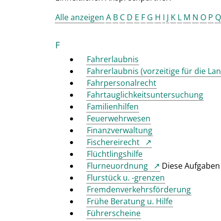
Alle anzeigen
A
B
C
D
E
F
G
H
I
J
K
L
M
N
O
P
Q
F
Fahrerlaubnis
Fahrerlaubnis (vorzeitige für die La
Fahrpersonalrecht
Fahrtauglichkeitsuntersuchung
Familienhilfen
Feuerwehrwesen
Finanzverwaltung
Fischereirecht
Flüchtlingshilfe
Flurneuordnung
Diese Aufgaben 
Flurstück u. -grenzen
Fremdenverkehrsförderung
Frühe Beratung u. Hilfe
Führerscheine