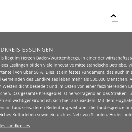
DKREIS ESSLINGEN
is liegt im Herzen Baden-Württembergs, in einer der wirtschaftss
ises Esslingen bilden viele innovative mittelständische Betriebe. V
tanteil von über 50 %. Dies ist ein festes Fundament, das auch in s
 Gemeinden des Landkreises leben mehr als 530.000 Menschen. Als 
m Westen dicht besiedelt und im Osten von einer faszinierenden Land
chen. Das gesamte Kreisgebiet ist hervorragend an das Straßen- 
 ein wichtiger Grund ist, sich hier anzusiedeln. Mit dem Flughaf
en im Landkreis, deren Bedeutung weit über die Landesgrenze hin
eiches Kulturleben sowie ein dichtes Netz von Schulen, Hochschule
 des Landkreises