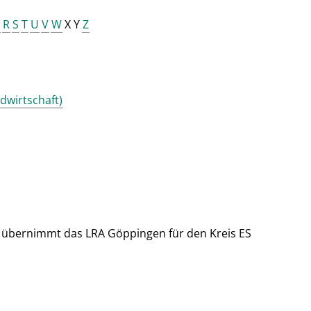
R
S
T
U
V
W
X Y
Z
ndwirtschaft)
übernimmt das LRA Göppingen für den Kreis ES