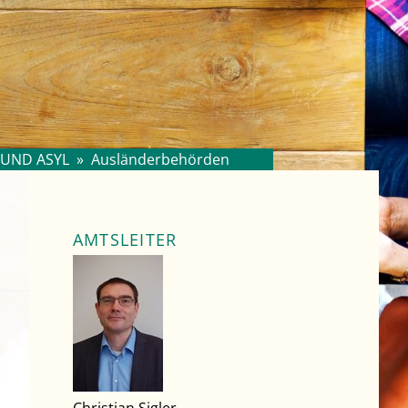
 UND ASYL
»
Ausländerbehörden
AMTSLEITER
Christian Sigler