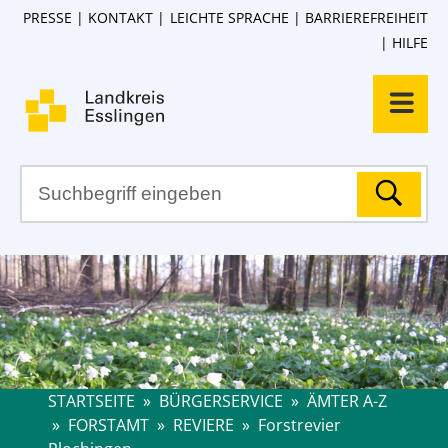
PRESSE
KONTAKT
LEICHTE SPRACHE
BARRIEREFREIHEIT
HILFE
STARTSEITE
»
BÜRGERSERVICE
»
ÄMTER A-Z
»
FORSTAMT
»
REVIERE
»
Forstrevier