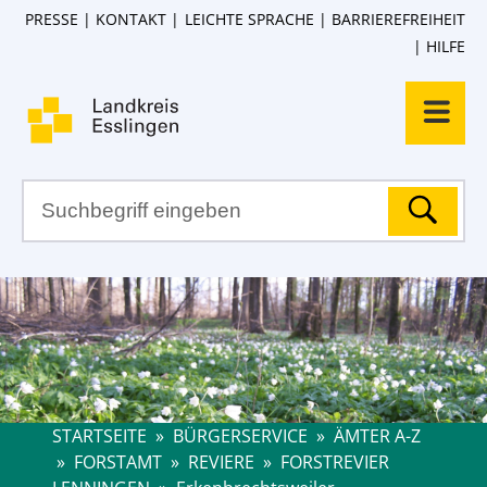
PRESSE
KONTAKT
LEICHTE SPRACHE
BARRIEREFREIHEIT
HILFE
STARTSEITE
»
BÜRGERSERVICE
»
ÄMTER A-Z
»
FORSTAMT
»
REVIERE
»
FORSTREVIER