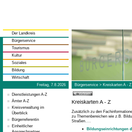
Der Landkreis
Bürgerservice
Tourismus
Kultur
Soziales
Bildung
Wirtschaft
Freitag, 7.8.2026
Bürgerservice
>
Kreiskarten A - Z
Dienstleistungen A-Z
Ämter A-Z
Kreiskarten A - Z
Kreisverwaltung im
Zusätzlich zu den Fachinformatione
Überblick
zu Themenbereichen wie z.B. Bildu
Bürgerreferentin
Straßen.....
Einheitlicher
Bildungseinrichtungen d
Ansprechpartner