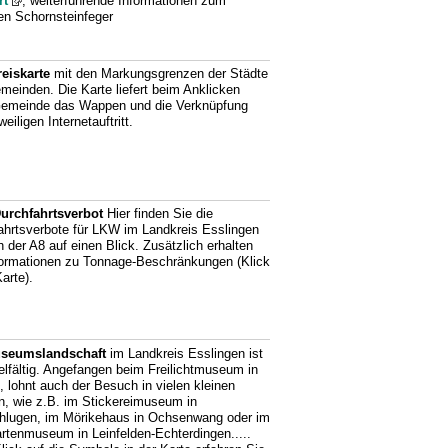
rt
, weiterführende Informationen zum
gen Schornsteinfeger
eiskarte
mit den Markungsgrenzen der Städte
meinden. Die Karte liefert beim Anklicken
Gemeinde das Wappen und die Verknüpfung
eiligen Internetauftritt.
urchfahrtsverbot
Hier finden Sie die
ahrtsverbote für LKW im Landkreis Esslingen
h der A8 auf einen Blick. Zusätzlich erhalten
formationen zu Tonnage-Beschränkungen (Klick
Karte).
seumslandschaft
im Landkreis Esslingen ist
ielfältig. Angefangen beim Freilichtmuseum in
, lohnt auch der Besuch in vielen kleinen
, wie z.B. im Stickereimuseum in
hlugen, im Mörikehaus in Ochsenwang oder im
artenmuseum in Leinfelden-Echterdingen.....