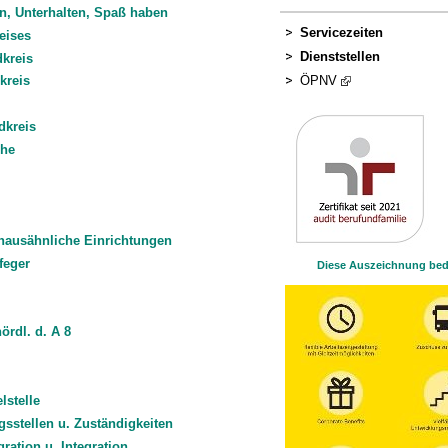
n, Unterhalten, Spaß haben
Servicezeiten
eises
Dienststellen
dkreis
ÖPNV
kreis
dkreis
che
hausähnliche Einrichtungen
feger
Diese Auszeichnung bede
ördl. d. A 8
stelle
gsstellen u. Zuständigkeiten
ration u. Integration