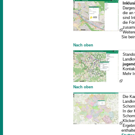
Inklus
Darges
die an
sind In
die Fö
zusam
Weiter
Sie be
Nach oben
Stando
Landkr
jugend
Kontak
Mehr I
Nach oben
Die Ka
Landkr
Schorns
In der 
Schorn
Klicke
Ergebn
enthalt