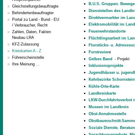
B.U.S. Gruppen. Bewege
Gleichstellungsbeauftragte
Dienststellen des Landkr
Behindertenbeauftragter
Direktvermarkter im Lan
Portal zu Land - Bund - EU
Elektromobilität im Land
/ Verbraucher, Recht
Feuerwehrstandorte
Zahlen, Daten, Fakten
Neubau LRA
Flüchtlingsarbeit im Lan
KFZ-Zulassung
Flurstücks- u. Adresssu
Kreiskarten A - Z
Forstrevier
e
Führerscheinstelle
Gelbes Band
- Projekt
Ihre Meinung ...
Inklusionsprojekte
Jugendhäuser u. jugend
Kehrbezirke Schornstein
Kühle-Orte-Karte
Landkreiskarte
LKW-Durchfahrtsverbot n
Museen im Landkreis
Obst-Annahmestelle
Obstbaumschnitt-Sammel
Soziale Dienste. Beratun
Sprachkursangebote, Mig