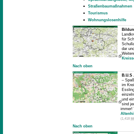
Straßenbaumaßnahmen
Tourismus
Wohnungslosenhilfe
Bildun
Landkr
für Sc
Schulla
dar und
Weiter
Kreiss
Nach oben
B.
U.
S 
– Spaß
im Krei
Essling
einzel
und ei
sind j
immer! 
Altenhi
(1,418
M
Nach oben