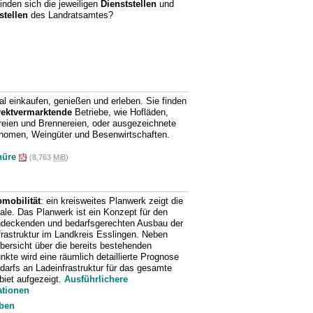
inden sich die jeweiligen
Dienststellen
und
tellen
des Landratsamtes?
al einkaufen, genießen und erleben. Sie finden
rektvermarktende
Betriebe, wie Hofläden,
reien und Brennereien, oder ausgezeichnete
nomen, Weingüter und Besenwirtschaften.
hüre
(8,763
MiB
)
omobilität
: ein kreisweites Planwerk zeigt die
ale. Das Planwerk ist ein Konzept für den
ndeckenden und bedarfsgerechten Ausbau der
frastruktur im Landkreis Esslingen. Neben
Übersicht über die bereits bestehenden
kte wird eine räumlich detaillierte Prognose
darfs an Ladeinfrastruktur für das gesamte
biet aufgezeigt.
Ausführlichere
ationen
ben