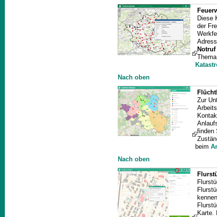
Feuerw
Diese 
der Fr
Werkfe
Adress
Notruf
Thema 
Katast
Nach oben
Flücht
Zur Un
Arbeits
Kontakt
Anlauf
finden 
Zustän
beim
Am
Nach oben
Flurst
Flurstü
Flurst
kennen 
Flurst
Karte.