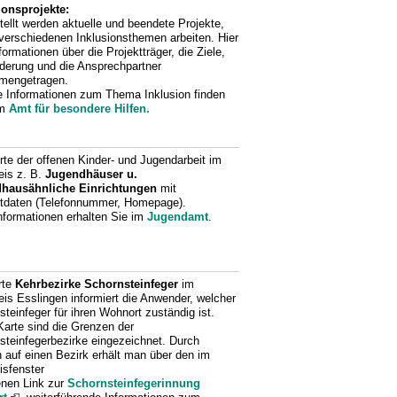
ionsprojekte:
tellt werden aktuelle und beendete Projekte,
 verschiedenen Inklusionsthemen arbeiten. Hier
formationen über die Projektträger, die Ziele,
rderung und die Ansprechpartner
mengetragen.
e Informationen zum Thema Inklusion finden
im
Amt für besondere Hilfen.
rte der offenen Kinder- und Jugendarbeit im
eis z. B.
Jugendhäuser u.
hausähnliche Einrichtungen
mit
tdaten (Telefonnummer, Homepage).
nformationen erhalten Sie im
Jugendamt
.
rte
Kehrbezirke Schornsteinfeger
im
eis Esslingen informiert die Anwender, welcher
teinfeger für ihren Wohnort zuständig ist.
Karte sind die Grenzen der
steinfegerbezirke eingezeichnet. Durch
n auf einen Bezirk erhält man über den im
isfenster
enen Link zur
Schornsteinfegerinnung