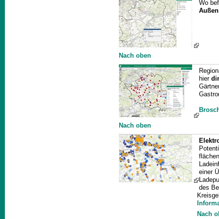
Wo bef
Außens
Nach oben
Region
hier
di
Gärtne
Gastro
Brosc
Nach oben
Elektr
Potenti
fläche
Ladein
einer 
Ladepun
des Be
Kreisge
Inform
Nach o