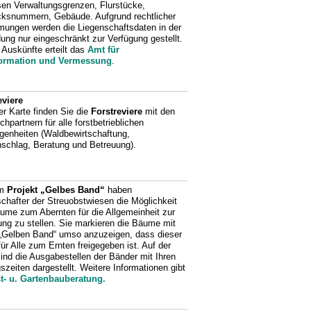
en Verwaltungsgrenzen, Flurstücke,
cksnummern, Gebäude. Aufgrund rechtlicher
ungen werden die Liegenschaftsdaten in der
ng nur eingeschränkt zur Verfügung gestellt.
 Auskünfte erteilt das
Amt für
ormation und Vermessung
.
eviere
er Karte finden Sie die
Forstreviere
mit den
hpartnern für alle forstbetrieblichen
genheiten (Waldbewirtschaftung,
nschlag, Beratung und Betreuung).
em
Projekt „Gelbes Band“
haben
schafter der Streuobstwiesen die Möglichkeit
äume zum Abernten für die Allgemeinheit zur
ung zu stellen. Sie markieren die Bäume mit
„Gelben Band“ umso anzuzeigen, dass dieser
r Alle zum Ernten freigegeben ist. Auf der
sind die Ausgabestellen der Bänder mit Ihren
szeiten dargestellt. Weitere Informationen gibt
t- u. Gartenbauberatung.