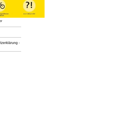
er
tzerklärung
-