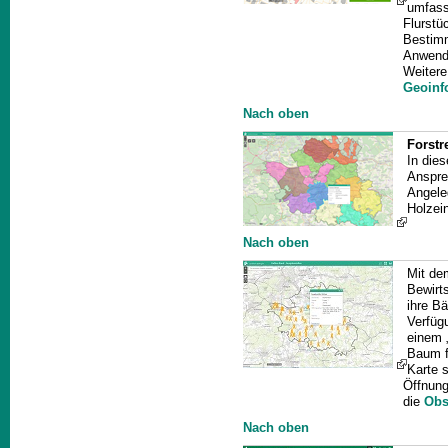
umfass
Flurstü
Bestimm
Anwendu
Weitere
Geoinf
Nach oben
Forstr
In dies
Ansprec
Angele
Holzei
Nach oben
Mit d
Bewirt
ihre B
Verfüg
einem 
Baum fü
Karte 
Öffnung
die
Obs
Nach oben