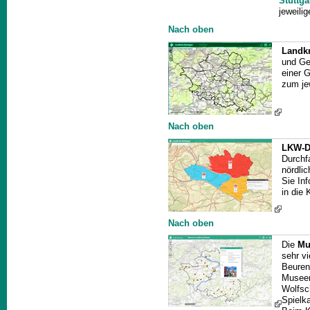
Stuttga
jeweili
Nach oben
Landkr
und Ge
einer 
zum jew
Nach oben
LKW-D
Durchf
nördlic
Sie In
in die 
Nach oben
Die
Mu
sehr v
Beuren
Museen
Wolfsc
Spielk