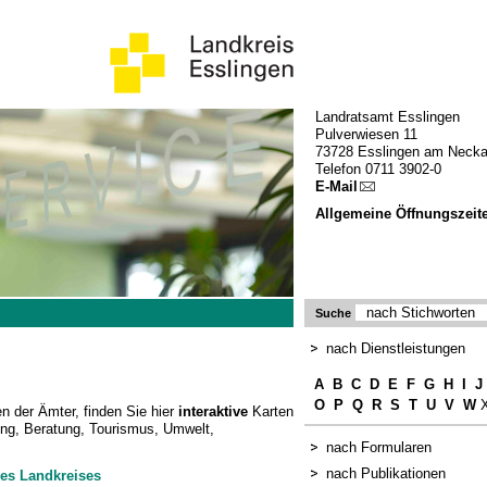
Landratsamt Esslingen
Pulverwiesen 11
73728 Esslingen am Necka
Telefon 0711 3902-0
E-Mail
Allgemeine Öffnungszeit
Suche
nach Dienstleistungen
A
B
C
D
E
F
G
H
I
J
O
P
Q
R
S
T
U
V
W
X
n der Ämter, finden Sie hier
interaktive
Karten
ng, Beratung, Tourismus, Umwelt,
nach Formularen
nach Publikationen
es Landkreises