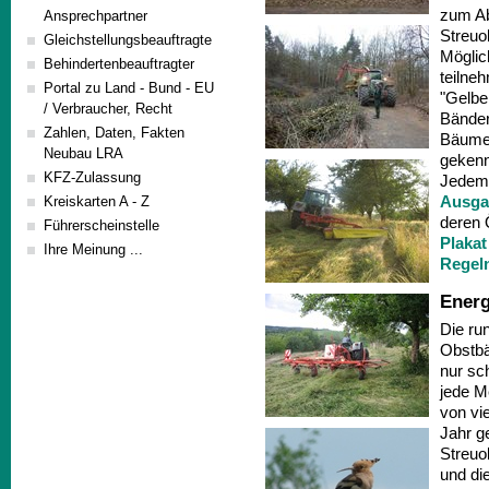
zum Ab
Ansprechpartner
Streuo
Gleichstellungsbeauftragte
Möglic
Behindertenbeauftragter
teilne
Portal zu Land - Bund - EU
"Gelbe
/ Verbraucher, Recht
Bänder
Zahlen, Daten, Fakten
Bäume 
Neubau LRA
gekenn
KFZ-Zulassung
Jedem 
Ausga
Kreiskarten A - Z
deren 
Führerscheinstelle
Plakat
Ihre Meinung ...
Regeln
Energ
Die ru
Obstbä
nur sc
jede M
von vi
Jahr ge
Streuo
und die