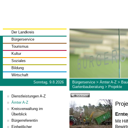
Der Landkreis
Bürgerservice
Tourismus
Kultur
Soziales
Bildung
Wirtschaft
Sonntag, 9.8.2026
Bürgerservice
>
Ämter A-Z
>
Bau
Gartenbauberatung
>
Projekte
Dienstleistungen A-Z
Ämter A-Z
Proj
Kreisverwaltung im
Ernte
Überblick
Bürgerreferentin
Mit Hi
Bewirt
Einheitlicher