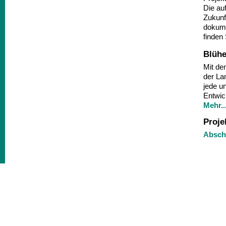
Die au
Zukunft
dokume
finden
Blühe
Mit de
der La
jede u
Entwic
Mehr..
Proje
Absch