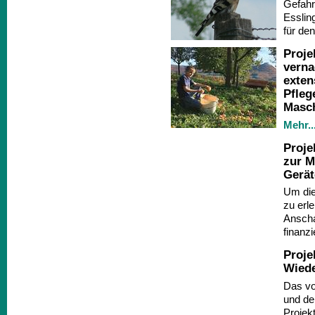
Gefahr
Esslin
für de
Proje
verna
exten
Pfleg
Masc
Mehr...
Proje
zur M
Gerä
Um die
zu erl
Anscha
finanzi
Proje
Wied
Das vo
und de
Projek