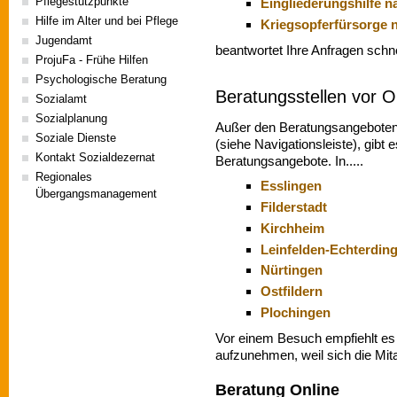
Pflegestützpunkte
Eingliederungshilfe n
Hilfe im Alter und bei Pflege
Kriegsopferfürsorge
Jugendamt
beantwortet Ihre Anfragen schn
ProjuFa - Frühe Hilfen
Psychologische Beratung
Beratungsstellen vor O
Sozialamt
Sozialplanung
Außer den Beratungsangeboten
Soziale Dienste
(siehe Navigationsleiste), gibt 
Kontakt Sozialdezernat
Beratungsangebote. In.....
Regionales
Esslingen
Übergangsmanagement
Filderstadt
Kirchheim
Leinfelden-Echterdin
Nürtingen
Ostfildern
Plochingen
Vor einem Besuch empfiehlt es 
aufzunehmen, weil sich die Mita
Beratung Online