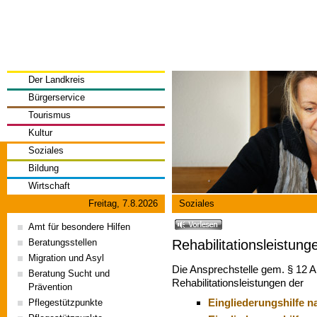
Der Landkreis
Bürgerservice
Tourismus
Kultur
Soziales
Bildung
Wirtschaft
Freitag, 7.8.2026
Soziales
Amt für besondere Hilfen
Rehabilitationsleistung
Beratungsstellen
Migration und Asyl
Die Ansprechstelle gem. § 12 A
Beratung Sucht und
Rehabilitationsleistungen der
Prävention
Eingliederungshilfe 
Pflegestützpunkte