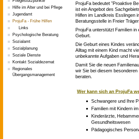
Pflegestützpunkte
ProjuFa bedeutet "Proaktive Ber
Hilfe im Alter und bei Pflege
ist ein Angebot des Sachgebie
Jugendamt
Hilfen im Landkreis Esslingen
Beratungsstelle in Freier Träger
ProjuFa - Frühe Hilfen
Links
ProjuFa unterstützt Familien i
Psychologische Beratung
Geburt.
Sozialamt
Die Geburt eines Kindes veränd
Sozialplanung
Alltag mit einem Kind macht viel
Soziale Dienste
unbekannte Aufgaben und Herau
Kontakt Sozialdezernat
Damit Sie die neuen Familiena
Regionales
wir Sie bei diesem besonderen
Übergangsmanagement
beraten.
Wer kann sich an ProjuFa 
Schwangere und Ihre Pa
Familien mit Kindern im
Kinderärzte, Hebamme
Gesundheitswesen
Pädagogisches Personal