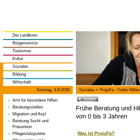
Der Landkreis
Bürgerservice
Tourismus
Kultur
Soziales
Bildung
Wirtschaft
Sonntag, 9.8.2026
Soziales
>
ProjuFa - Frühe Hilfen
Amt für besondere Hilfen
Frühe Beratung und Hil
Beratungsstellen
Migration und Asyl
von 0 bis 3 Jahren
Beratung Sucht und
Prävention
Was ist ProjuFa?
Pflegestützpunkte