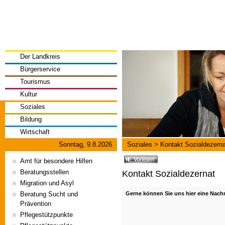
Der Landkreis
Bürgerservice
Tourismus
Kultur
Soziales
Bildung
Wirtschaft
Sonntag, 9.8.2026
Soziales
>
Kontakt Sozialdezerna
Amt für besondere Hilfen
Beratungsstellen
Kontakt Sozialdezernat
Migration und Asyl
Beratung Sucht und
Gerne können Sie uns hier eine Nac
Prävention
Pflegestützpunkte