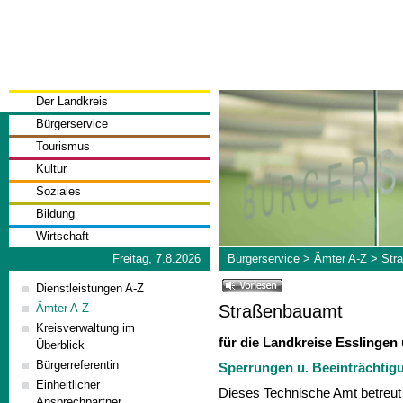
Der Landkreis
Bürgerservice
Tourismus
Kultur
Soziales
Bildung
Wirtschaft
Freitag, 7.8.2026
Bürgerservice
>
Ämter A-Z
>
Str
Dienstleistungen A-Z
Straßenbauamt
Ämter A-Z
Kreisverwaltung im
für die Landkreise Esslinge
Überblick
Bürgerreferentin
Sperrungen u. Beeinträchtig
Einheitlicher
Dieses Technische Amt betreut 
Ansprechpartner