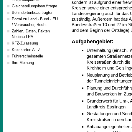
sondern ist aufgrund einer frei
Gleichstellungsbeauftragte
Kreisen sowie einer entsprech
Behindertenbeauftragter
Landesregierung auch für das 
zuständig. Außerdem hat das Am
Portal zu Land - Bund - EU
Bundesstraßen 10 und 27 im St
/ Verbraucher, Recht
und dem Beginn der Ortslage)
Zahlen, Daten, Fakten
Neubau LRA
Aufgabengebiet:
KFZ-Zulassung
Kreiskarten A - Z
Unterhaltung (einschl. 
gesamten Straßennetze
Führerscheinstelle
Kreisstraßen durch die 
Ihre Meinung ...
Kirchheim und Geisling
Neuplanung und Betrieb
der Tunneleinrichtunge
Planung und Durchfüh
und Bauwerken im Zuge
Grunderwerb für Um-, 
Landkreis Esslingen
Gestattungen und Sond
Kreisstraßen in den La
Anbauangelegenheiten a