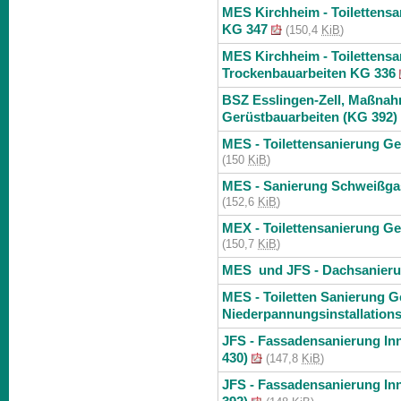
MES Kirchheim - Toilettensa
KG 347
(150,4
KiB
)
MES Kirchheim - Toilettens
Trockenbauarbeiten KG 336
BSZ Esslingen-Zell, Maßna
Gerüstbauarbeiten (KG 392)
MES - Toilettensanierung Ge
(150
KiB
)
MES - Sanierung Schweißga
(152,6
KiB
)
MEX - Toilettensanierung Ge
(150,7
KiB
)
MES und JFS - Dachsanier
MES - Toiletten Sanierung G
Niederpannungsinstallation
JFS - Fassadensanierung In
430)
(147,8
KiB
)
JFS - Fassadensanierung In