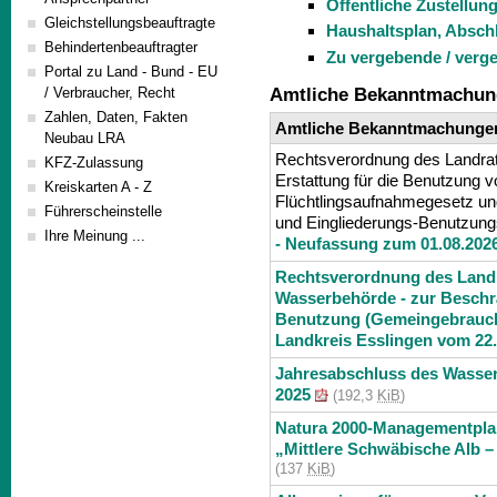
Öffentliche Zustellun
Gleichstellungsbeauftragte
Haushaltsplan, Absch
Behindertenbeauftragter
Zu vergebende / verg
Portal zu Land - Bund - EU
/ Verbraucher, Recht
Amtliche Bekanntmachu
Zahlen, Daten, Fakten
Amtliche Bekanntmachunge
Neubau LRA
Rechtsverordnung des Landra
KFZ-Zulassung
Erstattung für die Benutzung 
Kreiskarten A - Z
Flüchtlingsaufnahmegesetz u
Führerscheinstelle
und Eingliederungs-Benutzun
Ihre Meinung ...
- Neufassung zum 01.08.202
Rechtsverordnung des Landr
Wasserbehörde - zur Beschr
Benutzung (Gemeingebrauch
Landkreis Esslingen vom 22
Jahresabschluss des Wasser
2025
(192,3
KiB
)
Natura 2000-Managementplan
„Mittlere Schwäbische Alb –
(137
KiB
)