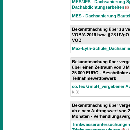
MES/JFS - Dachsanierung Sp
Dachabdichtungsarbeiten
MES - Dachsanierung Bautei
Bekanntmachung über zu ver
VOB/A 2019 bzw. § 28 UVgO 
VOB
Max-Eyth-Schule_Dachsanie
Bekanntmachung über verge
über einen Zeitraum von 3 
25.000 EURO -
Beschränkte 
Teilnahmewettbewerb
co.Tec GmbH_vergebener Au
KiB
)
Bekanntmachung über verge
ab einem Auftragswert von 2
Monaten -
Verhandlungsver
Trinkwasseruntersuchungen
Trinkwasserverordnung