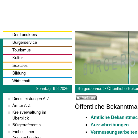
Der Landkreis
Bürgerservice
Tourismus
Kultur
Soziales
Bildung
Wirtschaft
Sonntag, 9.8.2026
Bürgerservice
>
Öffentliche Bek
Dienstleistungen A-Z
Öffentliche Bekanntm
Ämter A-Z
Kreisverwaltung im
Amtliche Bekanntma
Überblick
Ausschreibungen
Bürgerreferentin
Vermessungsarbeiten
Einheitlicher
Ansprechpartner