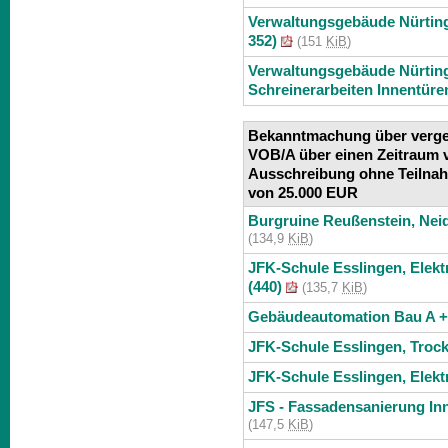
Verwaltungsgebäude Nürting
352)
(151
KiB
)
Verwaltungsgebäude Nürtin
Schreinerarbeiten Innentüre
Bekanntmachung über vergeb
VOB/A über einen Zeitraum 
Ausschreibung ohne Teilna
von 25.000 EUR
Burgruine Reußenstein, Neid
(134,9
KiB
)
JFK-Schule Esslingen, Elektr
(440)
(135,7
KiB
)
Gebäudeautomation Bau A 
JFK-Schule Esslingen, Trock
JFK-Schule Esslingen, Elekt
JFS - Fassadensanierung Inn
(147,5
KiB
)