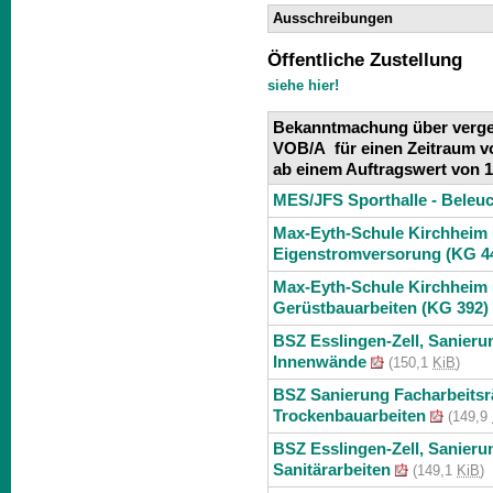
Ausschreibungen
Öffentliche Zustellung
siehe hier!
Bekanntmachung über vergeb
VOB/A für einen Zeitraum v
ab einem Auftragswert von 
MES/JFS Sporthalle - Beleu
Max-Eyth-Schule Kirchheim u
Eigenstromversorung (KG 4
Max-Eyth-Schule Kirchheim u
Gerüstbauarbeiten (KG 392)
BSZ Esslingen-Zell, Sanierun
Innenwände
(150,1
KiB
)
BSZ Sanierung Facharbeitsrä
Trockenbauarbeiten
(149,9
BSZ Esslingen-Zell, Sanierun
Sanitärarbeiten
(149,1
KiB
)