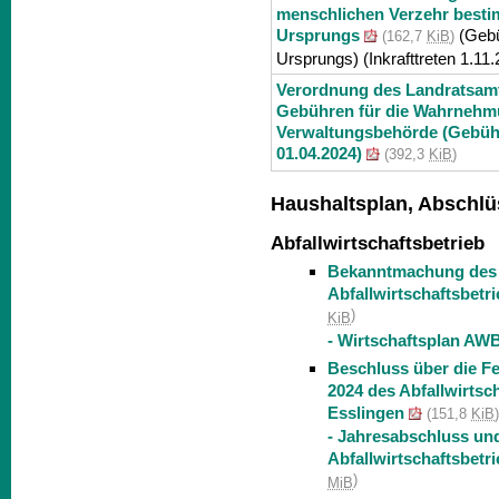
menschlichen Verzehr besti
Ursprungs
(Gebü
(162,7
KiB
)
Ursprungs) (Inkrafttreten 1.11
Verordnung des Landratsamt
Gebühren für die Wahrnehmu
Verwaltungsbehörde (Gebühr
01.04.2024)
(392,3
KiB
)
Haushaltsplan, Abschlü
Abfallwirtschaftsbetrieb
Bekanntmachung des 
Abfallwirtschaftsbetr
)
KiB
- Wirtschaftsplan AW
Beschluss über die F
2024 des Abfallwirtsc
Esslingen
(151,8
KiB
- Jahresabschluss un
Abfallwirtschaftsbetr
)
MiB