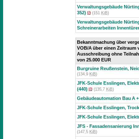
Verwaltungsgebäude Nürting
352)
(151
KiB
)
Verwaltungsgebäude Nürtin
Schreinerarbeiten Innentüre
Bekanntmachung über vergeb
VOB/A über einen Zeitraum 
Ausschreibung ohne Teilna
von 25.000 EUR
Burgruine Reußenstein, Neid
(134,9
KiB
)
JFK-Schule Esslingen, Elektr
(440)
(135,7
KiB
)
Gebäudeautomation Bau A 
JFK-Schule Esslingen, Trock
JFK-Schule Esslingen, Elekt
JFS - Fassadensanierung Inn
(147,5
KiB
)