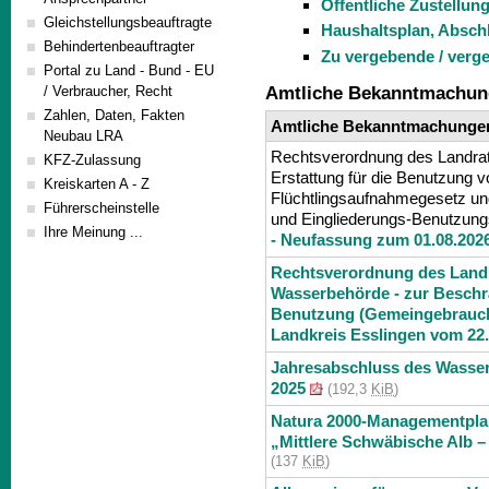
Öffentliche Zustellun
Gleichstellungsbeauftragte
Haushaltsplan, Absch
Behindertenbeauftragter
Zu vergebende / verg
Portal zu Land - Bund - EU
/ Verbraucher, Recht
Amtliche Bekanntmachu
Zahlen, Daten, Fakten
Amtliche Bekanntmachunge
Neubau LRA
Rechtsverordnung des Landra
KFZ-Zulassung
Erstattung für die Benutzung 
Kreiskarten A - Z
Flüchtlingsaufnahmegesetz u
Führerscheinstelle
und Eingliederungs-Benutzun
Ihre Meinung ...
- Neufassung zum 01.08.202
Rechtsverordnung des Landr
Wasserbehörde - zur Beschr
Benutzung (Gemeingebrauch
Landkreis Esslingen vom 22
Jahresabschluss des Wasser
2025
(192,3
KiB
)
Natura 2000-Managementplan
„Mittlere Schwäbische Alb –
(137
KiB
)