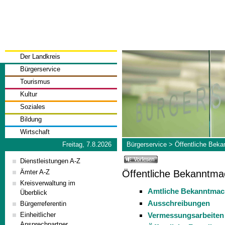
Der Landkreis
Bürgerservice
Tourismus
Kultur
Soziales
Bildung
Wirtschaft
Freitag, 7.8.2026
Bürgerservice
>
Öffentliche Bek
Dienstleistungen A-Z
Öffentliche Bekanntm
Ämter A-Z
Kreisverwaltung im
Amtliche Bekanntma
Überblick
Ausschreibungen
Bürgerreferentin
Vermessungsarbeiten
Einheitlicher
Ansprechpartner