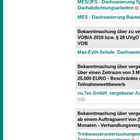
MES/JFS - Dachsanierung Sp
Dachabdichtungsarbeiten
MES - Dachsanierung Bautei
Bekanntmachung über zu ver
VOB/A 2019 bzw. § 28 UVgO 
VOB
Max-Eyth-Schule_Dachsanie
Bekanntmachung über verge
über einen Zeitraum von 3 
25.000 EURO -
Beschränkte 
Teilnahmewettbewerb
co.Tec GmbH_vergebener Au
KiB
)
Bekanntmachung über verge
ab einem Auftragswert von 2
Monaten -
Verhandlungsver
Trinkwasseruntersuchungen
Trinkwasserverordnung