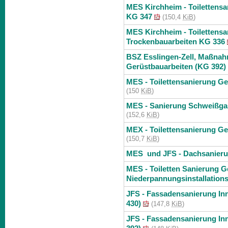
MES Kirchheim - Toilettensa
KG 347
(150,4
KiB
)
MES Kirchheim - Toilettens
Trockenbauarbeiten KG 336
BSZ Esslingen-Zell, Maßna
Gerüstbauarbeiten (KG 392)
MES - Toilettensanierung Ge
(150
KiB
)
MES - Sanierung Schweißga
(152,6
KiB
)
MEX - Toilettensanierung Ge
(150,7
KiB
)
MES und JFS - Dachsanier
MES - Toiletten Sanierung G
Niederpannungsinstallation
JFS - Fassadensanierung In
430)
(147,8
KiB
)
JFS - Fassadensanierung In