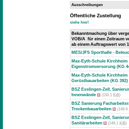
Ausschreibungen
Öffentliche Zustellung
siehe hier!
Bekanntmachung über vergeb
VOB/A für einen Zeitraum v
ab einem Auftragswert von 
MES/JFS Sporthalle - Beleu
Max-Eyth-Schule Kirchheim u
Eigenstromversorung (KG 4
Max-Eyth-Schule Kirchheim u
Gerüstbauarbeiten (KG 392)
BSZ Esslingen-Zell, Sanierun
Innenwände
(150,1
KiB
)
BSZ Sanierung Facharbeitsrä
Trockenbauarbeiten
(149,9
BSZ Esslingen-Zell, Sanierun
Sanitärarbeiten
(149,1
KiB
)