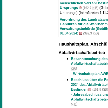
menschlichen Verzehr besti
Ursprungs
(Gebü
(162,7
KiB
)
Ursprungs) (Inkrafttreten 1.11
Verordnung des Landratsamt
Gebühren für die Wahrnehmu
Verwaltungsbehörde (Gebühr
01.04.2024)
(392,3
KiB
)
Haushaltsplan, Abschlü
Abfallwirtschaftsbetrieb
Bekanntmachung des 
Abfallwirtschaftsbetr
)
KiB
- Wirtschaftsplan AW
Beschluss über die F
2024 des Abfallwirtsc
Esslingen
(151,8
KiB
- Jahresabschluss un
Abfallwirtschaftsbetr
)
MiB