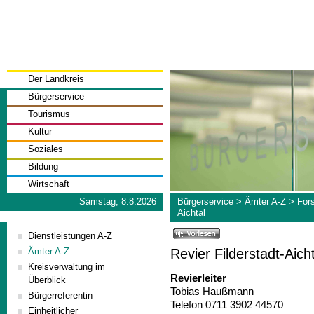
Der Landkreis
Bürgerservice
Tourismus
Kultur
Soziales
Bildung
Wirtschaft
Samstag, 8.8.2026
Bürgerservice
>
Ämter A-Z
>
For
Aichtal
Dienstleistungen A-Z
Revier Filderstadt-Aicht
Ämter A-Z
Kreisverwaltung im
Revierleiter
Überblick
Tobias Haußmann
Bürgerreferentin
Telefon 0711 3902 44570
Einheitlicher