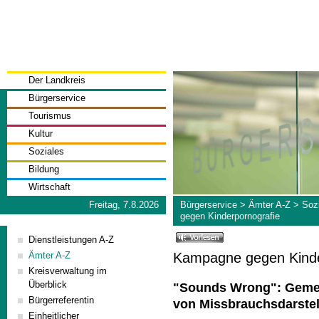
Der Landkreis
Bürgerservice
Tourismus
Kultur
Soziales
Bildung
Wirtschaft
Freitag, 7.8.2026
Bürgerservice
>
Ämter A-Z
>
Soz
gegen Kinderpornografie
Dienstleistungen A-Z
Kampagne gegen Kinde
Ämter A-Z
Kreisverwaltung im
Überblick
"Sounds Wrong": Gemei
Bürgerreferentin
von Missbrauchsdarste
Einheitlicher