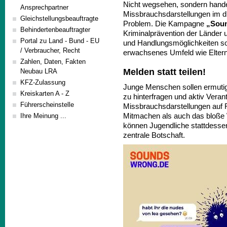
Nicht wegsehen, sondern hande
Ansprechpartner
Missbrauchsdarstellungen im d
Gleichstellungsbeauftragte
Problem. Die Kampagne
„Sou
Behindertenbeauftragter
Kriminalprävention der Länder
Portal zu Land - Bund - EU
und Handlungsmöglichkeiten so
/ Verbraucher, Recht
erwachsenes Umfeld wie Eltern 
Zahlen, Daten, Fakten
Melden statt teilen!
Neubau LRA
KFZ-Zulassung
Junge Menschen sollen ermutigt
Kreiskarten A - Z
zu hinterfragen und aktiv Vera
Führerscheinstelle
Missbrauchsdarstellungen auf F
Mitmachen als auch das bloße
Ihre Meinung ...
können Jugendliche stattdesse
zentrale Botschaft.