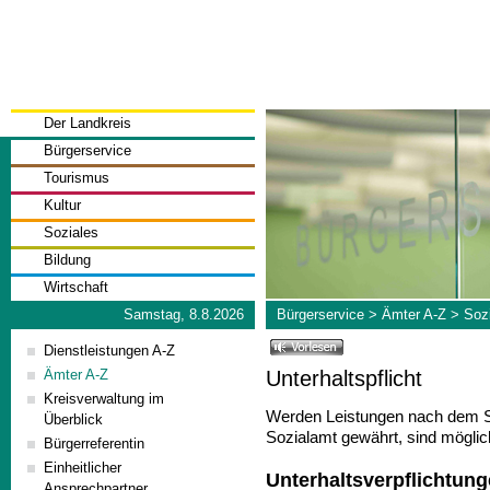
Der Landkreis
Bürgerservice
Tourismus
Kultur
Soziales
Bildung
Wirtschaft
Samstag, 8.8.2026
Bürgerservice
>
Ämter A-Z
>
Soz
Dienstleistungen A-Z
Unterhaltspflicht
Ämter A-Z
Kreisverwaltung im
Werden Leistungen nach dem S
Überblick
Sozialamt gewährt, sind möglic
Bürgerreferentin
Einheitlicher
Unterhaltsverpflichtun
Ansprechpartner