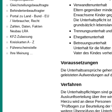
Verwandtenunterhalt
Gleichstellungsbeauftragte
Eltern gegenüber minder
Behindertenbeauftragter
Erwachsene Kinder gege
Portal zu Land - Bund - EU
Die Unterhaltspflicht is
/ Verbraucher, Recht
grundsätzlich lebensla
Zahlen, Daten, Fakten
Trennungsunterhalt und
Neubau LRA
Ehegattenunterhalt
KFZ-Zulassung
Kreiskarten A - Z
Betreuungsunterhalt
Unterhalt für die Mutte
Führerscheinstelle
Vater des Kindes verhei
Ihre Meinung ...
Voraussetzungen
Die Unterhaltsansprüche gehen
geleisteten Aufwendungen auf de
Verfahren
Die Unterhaltspflichtigen sind
Auskunftserteilung über ihre wir
Hierzu wird an diese Personen
"Prüfbogen zur Beurteilung der 
weitere Überprüfung der Unterha