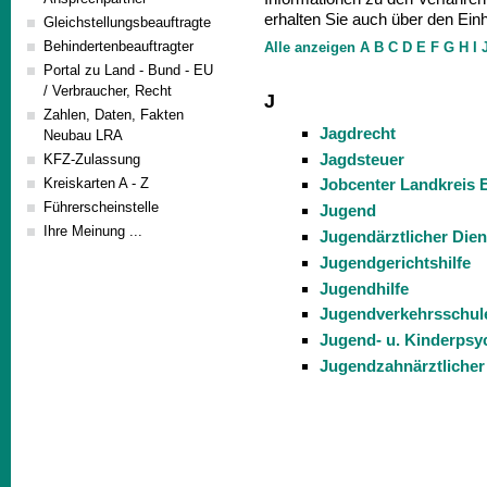
erhalten Sie auch über den Einh
Gleichstellungsbeauftragte
Behindertenbeauftragter
Alle anzeigen
A
B
C
D
E
F
G
H
I
Portal zu Land - Bund - EU
/ Verbraucher, Recht
J
Zahlen, Daten, Fakten
Jagdrecht
Neubau LRA
Jagdsteuer
KFZ-Zulassung
Kreiskarten A - Z
Jobcenter Landkreis 
Führerscheinstelle
Jugend
Ihre Meinung ...
Jugendärztlicher Dien
Jugendgerichtshilfe
Jugendhilfe
Jugendverkehrsschul
Jugend- u. Kinderpsyc
Jugendzahnärztlicher