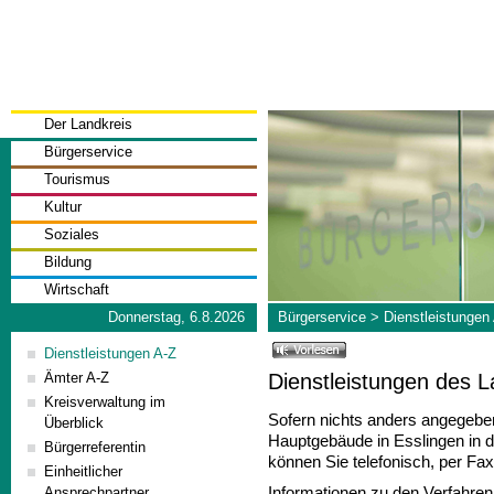
Der Landkreis
Bürgerservice
Tourismus
Kultur
Soziales
Bildung
Wirtschaft
Donnerstag, 6.8.2026
Bürgerservice
>
Dienstleistungen
Dienstleistungen A-Z
Dienstleistungen des 
Ämter A-Z
Kreisverwaltung im
Sofern nichts anders angegeben 
Überblick
Hauptgebäude in Esslingen in 
Bürgerreferentin
können Sie telefonisch, per Fa
Einheitlicher
Informationen zu den Verfahre
Ansprechpartner