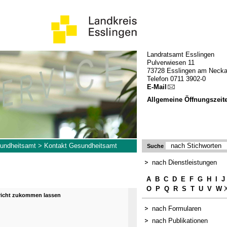
Landratsamt Esslingen
Pulverwiesen 11
73728 Esslingen am Necka
Telefon 0711 3902-0
E-Mail
Allgemeine Öffnungszeit
undheitsamt
>
Kontakt Gesundheitsamt
Suche
nach Dienstleistungen
A
B
C
D
E
F
G
H
I
J
O
P
Q
R
S
T
U
V
W
X
hricht zukommen lassen
nach Formularen
nach Publikationen