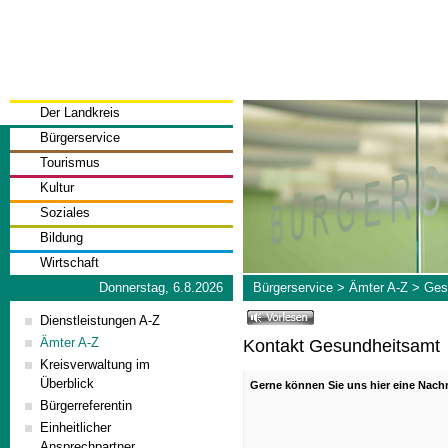
Der Landkreis
Bürgerservice
Tourismus
Kultur
Soziales
Bildung
Wirtschaft
Donnerstag, 6.8.2026
Bürgerservice
>
Ämter A-Z
>
Ges
Dienstleistungen A-Z
Ämter A-Z
Kontakt Gesundheitsamt
Kreisverwaltung im
Überblick
Gerne können Sie uns hier eine Nac
Bürgerreferentin
Einheitlicher
Ansprechpartner