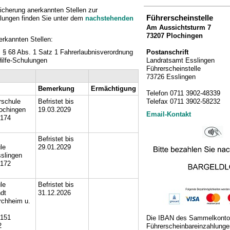
sicherung anerkannten Stellen zur
Führerscheinstelle
ulungen finden Sie unter dem
nachstehenden
Am Aussichtsturm 7
73207 Plochingen
erkannten Stellen:
Postanschrift
 § 68 Abs. 1 Satz 1 Fahrerlaubnisverordnung
Landratsamt Esslingen
Hilfe-Schulungen
Führerscheinstelle
73726 Esslingen
Bemerkung
Ermächtigung
Telefon 0711 3902-48339
Telefax 0711 3902-58232
rschule
Befristet bis
ochingen
19.03.2029
Email-Kontakt
0174
Befristet bis
le
29.01.2029
slingen
0172
le
Befristet bis
ndt
31.12.2026
rchheim u.
0151
Die IBAN des Sammelkontos
2
Führerscheinbareinzahlunge