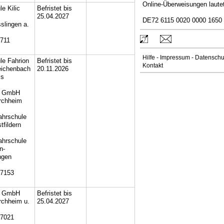
Online-Überweisungen lautet
e Kilic
Befristet bis
25.04.2027
DE72 6115 0020 0000 1650
slingen a.
0711
Hilfe
-
Impressum
-
Datenschu
le Fahrion
Befristet bis
Kontakt
eichenbach
20.11.2026
ls
t GmbH
rchheim
ahrschule
tfildern
ahrschule
n-
ngen
07153
t GmbH
Befristet bis
rchheim u.
25.04.2027
07021