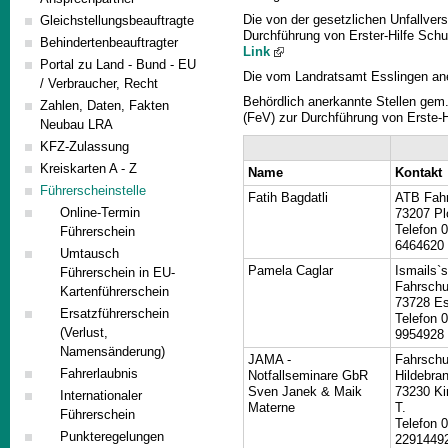
Die von der gesetzlichen Unfallver
Gleichstellungsbeauftragte
Durchführung von Erster-Hilfe Sch
Behindertenbeauftragter
Link
Portal zu Land - Bund - EU
Die vom Landratsamt Esslingen an
/ Verbraucher, Recht
Behördlich anerkannte Stellen gem.
Zahlen, Daten, Fakten
(FeV) zur Durchführung von Erste-
Neubau LRA
KFZ-Zulassung
Kreiskarten A - Z
Name
Kontakt
Führerscheinstelle
Fatih Bagdatli
ATB Fah
Online-Termin
73207 Pl
Telefon 
Führerschein
6464620
Umtausch
Pamela Caglar
Ismails`s
Führerschein in EU-
Fahrschu
Kartenführerschein
73728 Es
Ersatzführerschein
Telefon 
(Verlust,
9954928
Namensänderung)
JAMA -
Fahrschu
Fahrerlaubnis
Notfallseminare GbR
Hildebra
Sven Janek & Maik
73230 Ki
Internationaler
Materne
T.
Führerschein
Telefon 
Punkteregelungen
2291449