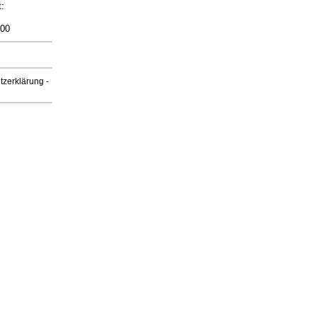
:
 00
tzerklärung
-