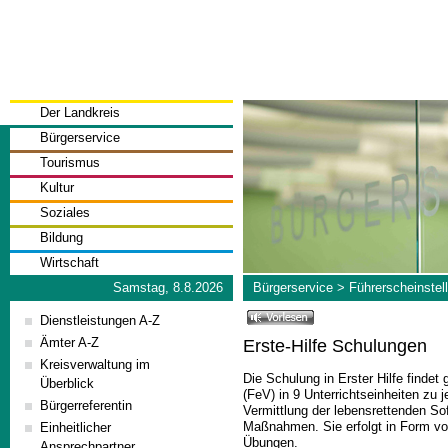
Der Landkreis
Bürgerservice
Tourismus
Kultur
Soziales
Bildung
Wirtschaft
Samstag, 8.8.2026
Bürgerservice
>
Führerscheinstel
Dienstleistungen A-Z
Ämter A-Z
Erste-Hilfe Schulungen
Kreisverwaltung im
Die Schulung in Erster Hilfe findet
Überblick
(FeV) in 9 Unterrichtseinheiten zu j
Bürgerreferentin
Vermittlung der lebensrettenden S
Maßnahmen. Sie erfolgt in Form vo
Einheitlicher
Übungen.
Ansprechpartner