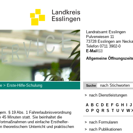
Landratsamt Esslingen
Pulverwiesen 11
73728 Esslingen am Necka
Telefon 0711 3902-0
E-Mail
Allgemeine Öffnungszeit
le
>
Erste-Hilfe-Schulung
Suche
nach Dienstleistungen
A
B
C
D
E
F
G
H
I
J
O
P
Q
R
S
T
U
V
W
X
 gem. § 19 Abs. 1 Fahrerlaubnisverordnung
e 45 Minuten statt. Sie beinhaltet die
ofortmaßnahmen und einfache Ersthelfer-
nach Formularen
n theoretischem Unterricht und praktischen
nach Publikationen