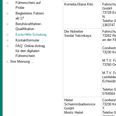
Führerschein auf
Kornelia-Diana Kilic
Fahrschul
Probe
GmbH
73728 Es
Begleitetes Fahren
N.
ab 17
Telefon 
Berufskraftfahrer-
1363747
Qualifikation
Die Notretter
Fahrschu
Erste-Hilfe-Schulung
Serdal Yalcinkaya
73262 R
an der Fi
Kontaktformular
FAQ: Online-Antrag
Con4ren
für den digitalen
73230 Ki
Führerschein
M.T.V. F
Ihre Meinung ...
73760 Os
M.T.V. F
Leinfelde
Echterdi
Telefon 
5764564
Heitel
Con4ren
Schwimmbadservice
73230 Ki
GmbH
T.
Moritz Heitel
Telefon 