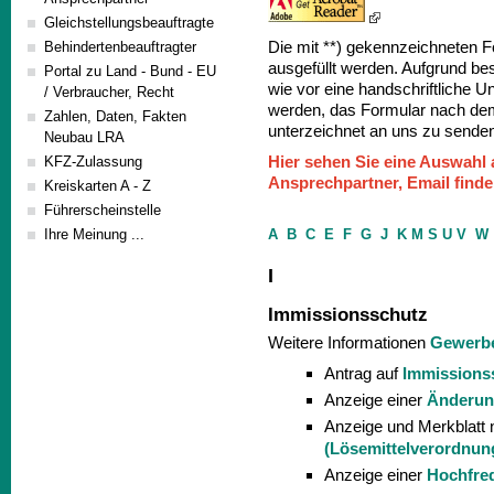
Gleichstellungsbeauftragte
Die mit **) gekennzeichneten 
Behindertenbeauftragter
ausgefüllt werden. Aufgrund be
Portal zu Land - Bund - EU
wie vor eine handschriftliche U
/ Verbraucher, Recht
werden, das Formular nach de
Zahlen, Daten, Fakten
unterzeichnet an uns zu sende
Neubau LRA
Hier sehen Sie eine Auswahl
KFZ-Zulassung
Ansprechpartner, Email finde
Kreiskarten A - Z
Führerscheinstelle
A
B
C
E
F
G
J
K
M
S
U
V
W
Ihre Meinung ...
I
Immissionsschutz
Weitere Informationen
Gewerbe
Antrag auf
Immissions
Anzeige einer
Änderun
Anzeige und Merkblatt 
(Lösemittelverordnun
Anzeige einer
Hochfre