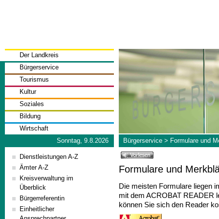
Der Landkreis
Bürgerservice
Tourismus
Kultur
Soziales
Bildung
Wirtschaft
Sonntag, 9.8.2026
Bürgerservice
>
Formulare und Me
Dienstleistungen A-Z
Formulare und Merkblä
Ämter A-Z
Kreisverwaltung im
Die meisten Formulare liegen 
Überblick
mit dem ACROBAT READER lese
Bürgerreferentin
können Sie sich den Reader kos
Einheitlicher
Ansprechpartner