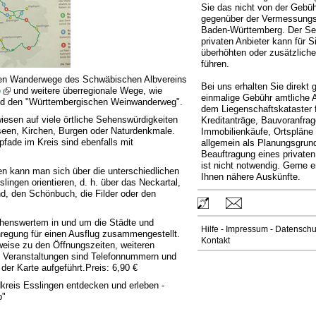
Sie das nicht von der Gebüh
gegenüber der Vermessungs
Baden-Württemberg. Der Ser
privaten Anbieter kann für S
überhöhten oder zusätzlich
führen.
rten Wanderwege des Schwäbischen Albvereins
Bei uns erhalten Sie direkt 
e
und weitere überregionale Wege, wie
einmalige Gebühr amtliche
nd den "Württembergischen Weinwanderweg".
dem Liegenschaftskataster 
iesen auf viele örtliche Sehenswürdigkeiten
Kreditanträge, Bauvoranfrag
seen, Kirchen, Burgen oder Naturdenkmale.
Immobilienkäufe, Ortspläne
pfade im Kreis sind ebenfalls mit
allgemein als Planungsgrund
Beauftragung eines privaten
ist nicht notwendig. Gerne er
nen kann man sich über die unterschiedlichen
Ihnen nähere Auskünfte.
ingen orientieren, d. h. über das Neckartal,
d, den Schönbuch, die Filder oder den
henswertem in und um die Städte und
Hilfe
-
Impressum
-
Datenschu
regung für einen Ausflug zusammengestellt.
Kontakt
weise zu den Öffnungszeiten, weiteren
len Veranstaltungen sind Telefonnummern und
der Karte aufgeführt.Preis: 6,90 €
ndkreis Esslingen entdecken und erleben -
b"