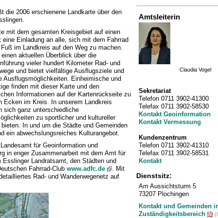
eißt die 2006 erschienene Landkarte über den
Amtsleiterin
sslingen.
te mit dem gesamten Kreisgebiet auf einen
st eine Einladung an alle, sich mit dem Fahrrad
 Fuß im Landkreis auf den Weg zu machen.
t einen aktuellen Überblick über die
nführung vieler hundert Kilometer Rad- und
Claudia Vogel
ege und bietet vielfältige Ausflugsziele und
he Ausflugsmöglichkeiten. Einheimische und
ige finden mit dieser Karte und den
Sekretariat
ischen Informationen auf der Kartenrückseite zu
Telefon 0711 3902-41300
 Ecken im Kreis. In unserem Landkreis
Telefax 0711 3902-58530
n sich ganz unterschiedliche
Kontakt Geoinformation
glichkeiten zu sportlicher und kultureller
Kontakt Vermessung
g bieten. In und um die Städte und Gemeinden
nd ein abwechslungsreiches Kulturangebot.
Kundenzentrum
Telefon 0711 3902-41310
 Landesamt für Geoinformation und
Telefax 0711 3902-58531
g in enger Zusammenarbeit mit dem Amt für
Kontakt
 Esslinger Landratsamt, den Städten und
eutschen Fahrrad-Club
www.adfc.de
. Mit
Dienstsitz:
 detailliertes Rad- und Wanderwegenetz auf
Am Aussichtsturm 5
73207 Plochingen
Kontakt und Gemeinden i
Zuständigkeitsbereich
(