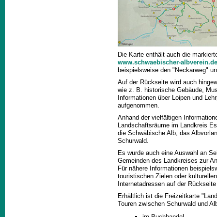
Die Karte enthält auch die markie
www.schwaebischer-albverein.d
beispielsweise den "Neckarweg" u
Auf der Rückseite wird auch hingew
wie z. B. historische Gebäude, Mu
Informationen über Loipen und Lehr
aufgenommen.
Anhand der vielfältigen Informatio
Landschaftsräume im Landkreis Essl
die Schwäbische Alb, das Albvorlan
Schurwald.
Es wurde auch eine Auswahl an Se
Gemeinden des Landkreises zur An
Für nähere Informationen beispiels
touristischen Zielen oder kulturel
Internetadressen auf der Rückseite 
Erhältlich ist die Freizeitkarte "La
Touren zwischen Schurwald und Al
im Buchhandel,