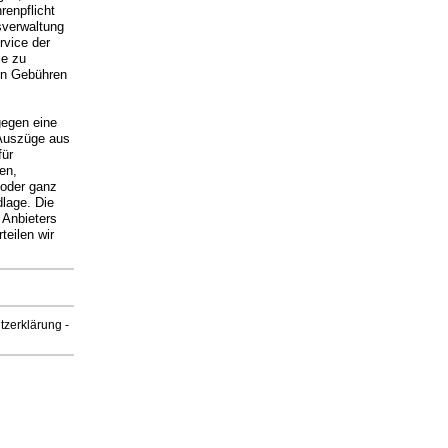
renpflicht
verwaltung
vice der
ie zu
en Gebühren
gegen eine
 Auszüge aus
für
en,
 oder ganz
lage. Die
 Anbieters
teilen wir
tzerklärung
-