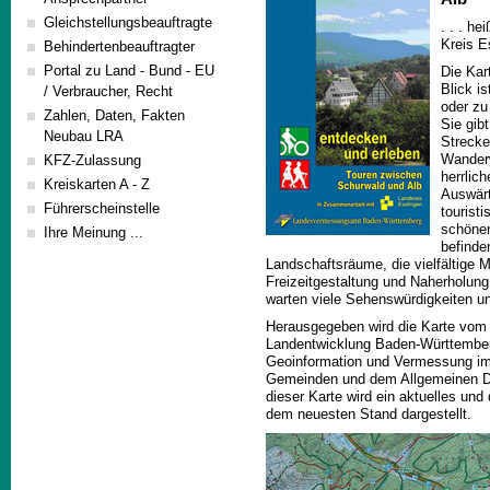
Gleichstellungsbeauftragte
. . . h
Kreis E
Behindertenbeauftragter
Portal zu Land - Bund - EU
Die Kar
Blick i
/ Verbraucher, Recht
oder zu
Zahlen, Daten, Fakten
Sie gib
Neubau LRA
Strecke
Wanderw
KFZ-Zulassung
herrlic
Kreiskarten A - Z
Auswärt
Führerscheinstelle
tourist
schönen
Ihre Meinung ...
befinde
Landschaftsräume, die vielfältige Mö
Freizeitgestaltung und Naherholun
warten viele Sehenswürdigkeiten u
Herausgegeben wird die Karte vom
Landentwicklung Baden-Württember
Geoinformation und Vermessung im
Gemeinden und dem Allgemeinen D
dieser Karte wird ein aktuelles und
dem neuesten Stand dargestellt.