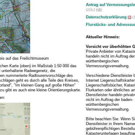
Antrag auf Vermessungsle
(219,2
KiB
)
Datenschutzerklärung
(
Flurstücks- und Adresssu
Aktueller Hinweis:
Vorsicht vor überhöhten 
Private Anbieter von Katast
handeln nicht im Auftrag de
eis auf das Freilichtmuseum
württembergischen
ischen Karte (oben) im Maßstab 1:50 000 das
Vermessungsverwaltung.
 unterhaltene Radwegenetz, die
ben nummerierte Radtourenvorschläge des
Verschiedene Dienstleister 
chlägen geht es durch alle Teile des Kreises,
Internet Liegenschaftskarte
orland", "Im kleinen Gang auf große Höhen"
Liegenschaftsbücher, Katast
u gibt es auch eine kleine Orientierungskarte.
Flurkarten oder ähnliches a
Dienstleister handeln privat
en:
nicht im Auftrag der baden-
württembergischen
Vermessungsverwaltung.
Bitte beachten Sie: Wenn S
Dienstleister in Ihrem Name
gebührenpflichtigen Bestell
Katasterunterlagen beauftrag