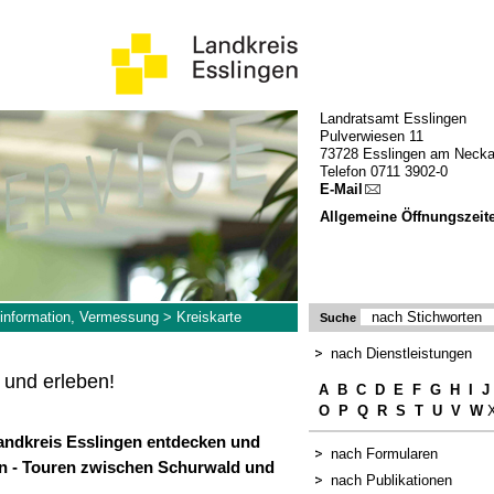
Landratsamt Esslingen
Pulverwiesen 11
73728 Esslingen am Necka
Telefon 0711 3902-0
E-Mail
Allgemeine Öffnungszeit
information, Vermessung
>
Kreiskarte
Suche
nach Dienstleistungen
 und erleben!
A
B
C
D
E
F
G
H
I
J
O
P
Q
R
S
T
U
V
W
X
andkreis Esslingen entdecken und
nach Formularen
en - Touren zwischen Schurwald und
nach Publikationen