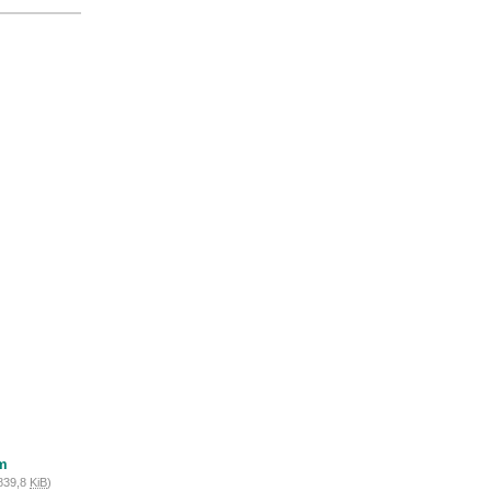
m
839,8
KiB
)