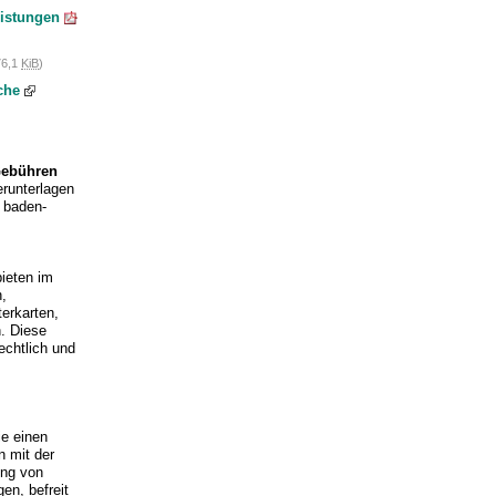
istungen
76,1
KiB
)
che
Gebühren
erunterlagen
r baden-
bieten im
n,
erkarten,
n. Diese
rechtlich und
ie einen
n mit der
ung von
en, befreit