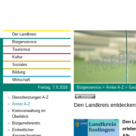
Der Landkreis
Bürgerservice
Tourismus
Kultur
Soziales
Bildung
Wirtschaft
Freitag, 7.8.2026
Bürgerservice
>
Ämter A-Z
>
Geo
Dienstleistungen A-Z
Ämter A-Z
Den Landkreis entdecken
Kreisverwaltung im
Überblick
Den L
Bürgerreferentin
erleb
Einheitlicher
Alb
Ansprechpartner