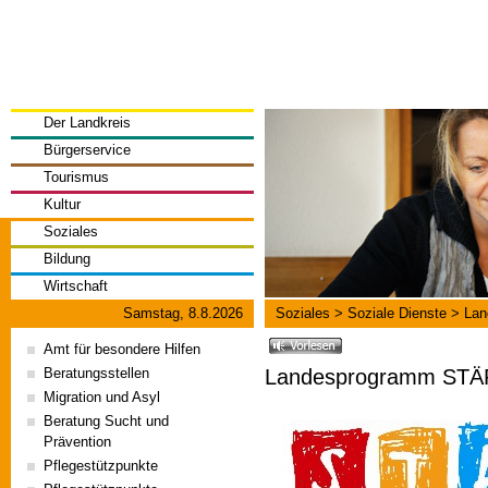
Der Landkreis
Bürgerservice
Tourismus
Kultur
Soziales
Bildung
Wirtschaft
Samstag, 8.8.2026
Soziales
>
Soziale Dienste
>
Lan
Amt für besondere Hilfen
Landesprogramm ST
Beratungsstellen
Migration und Asyl
Beratung Sucht und
Prävention
Pflegestützpunkte