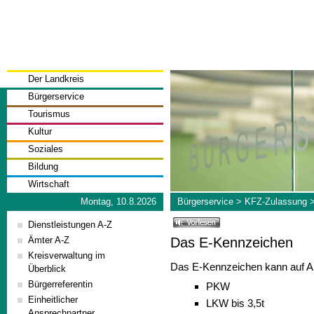
Der Landkreis
Bürgerservice
Tourismus
Kultur
Soziales
Bildung
Wirtschaft
Montag, 10.8.2026
Bürgerservice
>
KFZ-Zulassung
Dienstleistungen A-Z
Das E-Kennzeichen
Ämter A-Z
Kreisverwaltung im
Das E-Kennzeichen kann auf Ant
Überblick
Bürgerreferentin
PKW
Einheitlicher
LKW bis 3,5t
Ansprechpartner