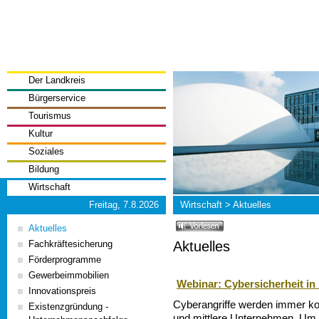
Der Landkreis
Bürgerservice
Tourismus
Kultur
Soziales
Bildung
Wirtschaft
Freitag, 7.8.2026
Wirtschaft
>
Aktuelles
Aktuelles
Aktuelles
Fachkräftesicherung
Förderprogramme
Gewerbeimmobilien
Webinar: Cybersicherheit in
Innovationspreis
Cyberangriffe werden immer kom
Existenzgründung -
und mittlere Unternehmen. Um 