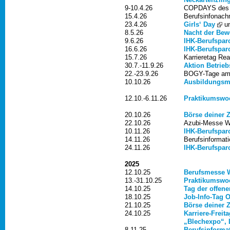
9-10.4.26
COPDAYS des Po
15.4.26
Berufsinfonach
23.4.26
Girls‘ Day
u
8.5.26
Nacht der Bew
9.6.26
IHK-Berufspar
16.6.26
IHK-Berufspar
15.7.26
Karrieretag Re
30.7.-11.9.26
Aktion Betrie
22.-23.9.26
BOGY-Tage am 
10.10.26
Ausbildungsm
12.10.-6.11.26
Praktikumswo
20.10.26
Börse deiner Z
22.10.26
Azubi-Messe W
10.11.26
IHK-Berufspar
14.11.26
Berufsinformati
24.11.26
IHK-Berufspar
2025
12.10.25
Berufsmesse 
13.-31.10.25
Praktikumswo
14.10.25
Tag der offen
18.10.25
Job-Info-Tag O
21.10.25
Börse deiner Z
24.10.25
Karriere-Freita
„Blechexpo“, 
8.11.25
Berufsinforma