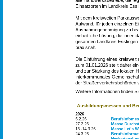
alle Handwerksbetriebe, die re
Einsatzorten im Landkreis Essli
Mit dem kreisweiten Parkauswei
Aufwand, für jeden einzelnen Ei
Ausnahmegenehmigung zu beantr
einheitliche Lösung, die ihnen
gesamten Landkreis Esslingen er
praxisnah.
Die Einführung eines kreiswei
zum 01.01.2026 stellt daher ei
und zur Stärkung des lokalen H
interkommunales Gemeinschafts
der Straßenverkehrsbehörden
Weitere Informationen finden S
Ausbildungsmessen und Ber
2026
5.2.26
Berufsinfomes
27.2.26
Messe Durchst
13.-14.3.26
Messe Let’s W
24.3.26
Berufsinform
Neckartenzlin