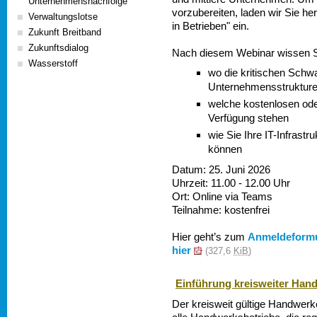
Unternehmensnachfolge
vorzubereiten, laden wir Sie he
Verwaltungslotse
in Betrieben" ein.
Zukunft Breitband
Zukunftsdialog
Nach diesem Webinar wissen S
Wasserstoff
wo die kritischen Schwa
Unternehmensstrukture
welche kostenlosen ode
Verfügung stehen
wie Sie Ihre IT-Infrastr
können
Datum: 25. Juni 2026
Uhrzeit: 11.00 - 12.00 Uhr
Ort: Online via Teams
Teilnahme: kostenfrei
Hier geht’s zum
Anmeldeformu
hier
(327,6
KiB
)
Einführung kreisweiter Han
Der kreisweit gültige Handwerke